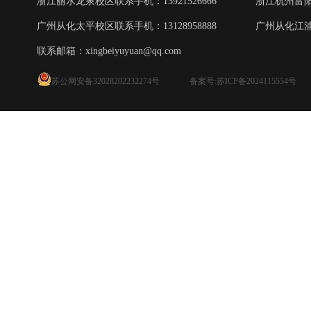
浙江丽水龙泉校区联系手机：13921526666
浙江杭州富阳校
广州从化太平校区联系手机：13128958888
广州从化江浦校
联系邮箱：
xingbeiyuyuan@qq.com
苏公网安备32028202232274号
备案号:苏ICP备2024115554号