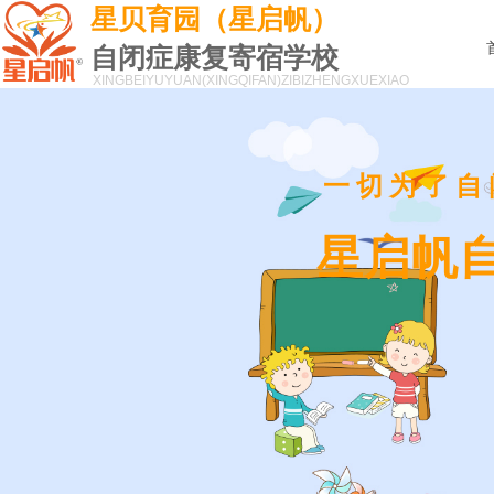
星贝育园（星启帆）
自闭症康复寄宿学校
XINGBEIYUYUAN(XINGQIFAN)
ZIBIZHENGXUEXIAO
一切为了自
星启帆