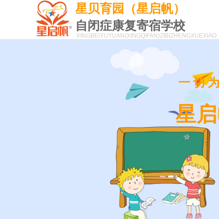
星贝育园（星启帆）
自闭症康复寄宿学校
XINGBEIYUYUAN(XINGQIFAN)
ZIBIZHENGXUEXIAO
一切
星启