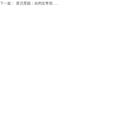
下一篇：
星贝育园：自闭症寄宿......