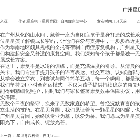
广州星
来源:
|
作者:
星启帆（星贝育园）自闭症康复中心
|
发布时间:
131天前
|
2
在广州从化的山水间，藏着一座为自闭症孩子量身打造的成长乐
位星星孩子解锁成长密码，让他们在爱与支持中，一步步靠近更
作为华南地区颇具规模的全托寄宿制自闭症康复机构，广州星贝育
们构建起安全又舒适的康复空间。我们深知每个孩子都是独一无
属成长方案。
在这里，康复不是冰冷的训练，而是充满温度的引导。从清晨的
关卡。我们专注于提升孩子的语言表达、社交互动、认知理解与
从学会独立穿衣，到尝试与同伴简单互动，每一个瞬间，都是孩
我们坚持 24 小时全寄宿模式，不仅为孩子提供持续稳定的康
能得到精细化照护，同时我们与家长签署康复效果保障协议，用
实保障。
无数个日夜的坚守，换来了无数家庭的希望。曾经沉默寡言的孩
立生活的技能。在星贝育园，我们见证着每一颗星星的闪耀，也
广州星贝育园，始终以专业为基，以爱为桥。我们愿成为星星孩
阳光下，自由成长、绽放光芒。
上一篇：
星贝育园科普：自闭症......