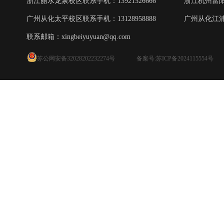
浙江丽水龙泉校区联系手机：13921526666
浙江杭州富阳校
广州从化太平校区联系手机：13128958888
广州从化江浦校
联系邮箱：
xingbeiyuyuan@qq.com
苏公网安备32028202232274号
备案号:苏ICP备2024115554号