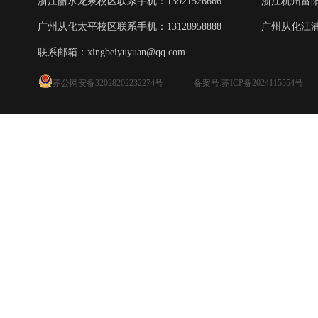
浙江丽水龙泉校区联系手机：13921526666
浙江杭州富阳校
广州从化太平校区联系手机：13128958888
广州从化江浦校
联系邮箱：
xingbeiyuyuan@qq.com
苏公网安备32028202232274号
备案号:苏ICP备2024115554号