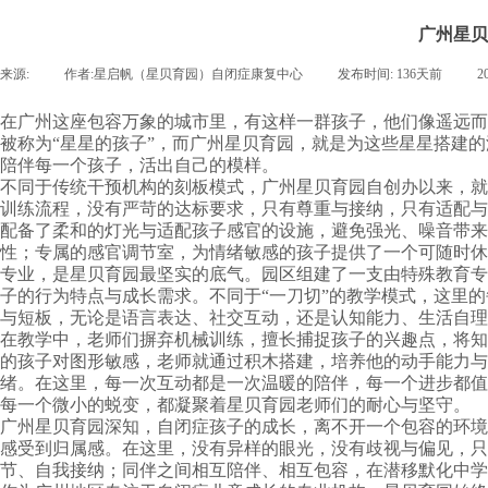
广州星贝
来源:
|
作者:
星启帆（星贝育园）自闭症康复中心
|
发布时间:
136天前
|
2
在广州这座包容万象的城市里，有这样一群孩子，他们像遥远而
被称为“星星的孩子”，而广州星贝育园，就是为这些星星搭建
陪伴每一个孩子，活出自己的模样。
不同于传统干预机构的刻板模式，广州星贝育园自创办以来，就
训练流程，没有严苛的达标要求，只有尊重与接纳，只有适配与
配备了柔和的灯光与适配孩子感官的设施，避免强光、噪音带来
性；专属的感官调节室，为情绪敏感的孩子提供了一个可随时休
专业，是星贝育园最坚实的底气。园区组建了一支由特殊教育专
子的行为特点与成长需求。不同于“一刀切”的教学模式，这里
与短板，无论是语言表达、社交互动，还是认知能力、生活自理
在教学中，老师们摒弃机械训练，擅长捕捉孩子的兴趣点，将知
的孩子对图形敏感，老师就通过积木搭建，培养他的动手能力与
绪。在这里，每一次互动都是一次温暖的陪伴，每一个进步都值
每一个微小的蜕变，都凝聚着星贝育园老师们的耐心与坚守。
广州星贝育园深知，自闭症孩子的成长，离不开一个包容的环境
感受到归属感。在这里，没有异样的眼光，没有歧视与偏见，只
节、自我接纳；同伴之间相互陪伴、相互包容，在潜移默化中学