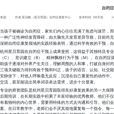
自闭症
来源:
|
作者:
星启帆（星贝育园）自闭症康复中心
|
发布时间:
398天前
|
2
当孩子被确诊为自闭症，家长们内心往往充满了焦虑与迷茫，而
一种广泛性神经发育障碍，由大脑先天发育差异导致，目前尚无
深耕自闭症康复领域的实践经验表明，通过科学有效的干预，自
杭州星贝育园在自闭症干预上成果斐然，这得益于其独特且专业的干
（C）、意识建立（B）、精神飘移行为干预（M）。在自闭症
助孩子逐渐对外界产生关注，理解周围的人和事，打破自身封闭
三项关键能力得到有效干预和纠正，孩子的语言、认知、社交能
安静坐下，对他人呼唤毫无反应，沉浸在自己重复性的动作中。
交流，甚至能说出简单词语表达需求，进步十分显著。
专业的师资团队是杭州星贝育园取得良好康复效果的另一大保障
后期培训，在长期实践中积累了丰富经验的优秀教师。他们不仅具
有着独特的内心世界，需要用特殊的方式去沟通和引导。他们会
案。在日常教学中，老师们会不厌其烦地重复每一个指令、每一