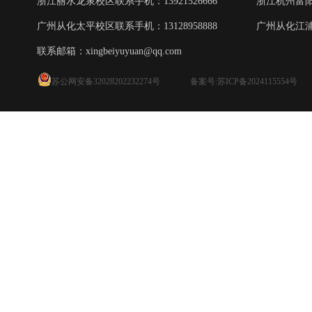
浙江丽水龙泉校区联系手机：13921526666
浙江杭州富阳校
广州从化太平校区联系手机：13128958888
广州从化江浦校
联系邮箱：
xingbeiyuyuan@qq.com
苏公网安备32028202232274号
备案号:苏ICP备2024115554号