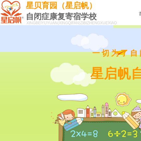
星贝育园（星启帆）
自闭症康复寄宿学校
XINGBEIYUYUAN(XINGQIFAN)
ZIBIZHENGXUEXIAO
一切为了自
星启帆