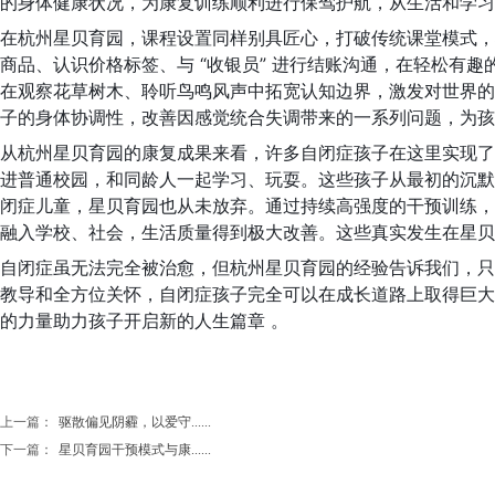
的身体健康状况，为康复训练顺利进行保驾护航，从生活和学习
在杭州星贝育园，课程设置同样别具匠心，打破传统课堂模式，
商品、认识价格标签、与 “收银员” 进行结账沟通，在轻松
在观察花草树木、聆听鸟鸣风声中拓宽认知边界，激发对世界的
子的身体协调性，改善因感觉统合失调带来的一系列问题，为孩
从杭州星贝育园的康复成果来看，许多自闭症孩子在这里实现了蜕变
进普通校园，和同龄人一起学习、玩耍。这些孩子从最初的沉默
闭症儿童，星贝育园也从未放弃。通过持续高强度的干预训练，
融入学校、社会，生活质量得到极大改善。这些真实发生在星贝
自闭症虽无法完全被治愈，但杭州星贝育园的经验告诉我们，只要
教导和全方位关怀，自闭症孩子完全可以在成长道路上取得巨大
的力量助力孩子开启新的人生篇章 。
上一篇：
驱散偏见阴霾，以爱守......
下一篇：
星贝育园干预模式与康......